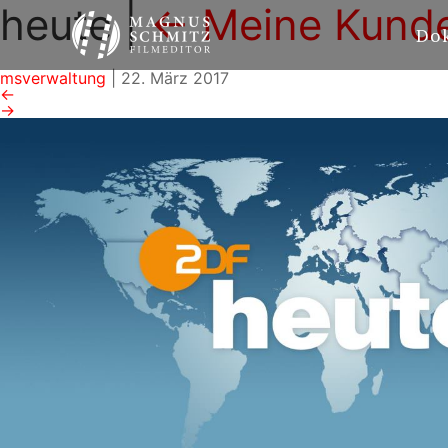
heute
|
←
Meine Kund
Do
msverwaltung
|
22. März 2017
←
→