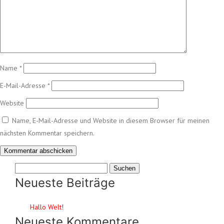
Name
*
E-Mail-Adresse
*
Website
Name, E-Mail-Adresse und Website in diesem Browser für meinen
nächsten Kommentar speichern.
Suchen
nach:
Neueste Beiträge
Hallo Welt!
Neueste Kommentare