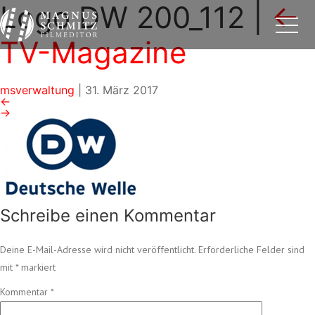
Logo DW 200_112
|
←
TV-Magazine
msverwaltung
|
31. März 2017
←
→
Schreibe einen Kommentar
Deine E-Mail-Adresse wird nicht veröffentlicht.
Erforderliche Felder sind
mit
*
markiert
Kommentar
*