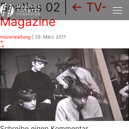
Beatles 02
|
←
TV-
Magazine
msverwaltung
|
28. März 2017
←
→
Schreibe einen Kommentar