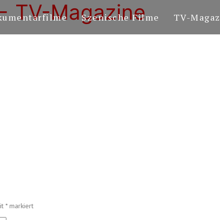
←
TV-Magazine
kumentarfilme
Szenische Filme
TV-Magaz
it
*
markiert