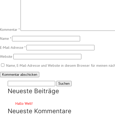
Kommentar
*
Name
*
E-Mail-Adresse
*
Website
Name, E-Mail-Adresse und Website in diesem Browser für meinen näc
Suchen
nach:
Neueste Beiträge
Hallo Welt!
Neueste Kommentare