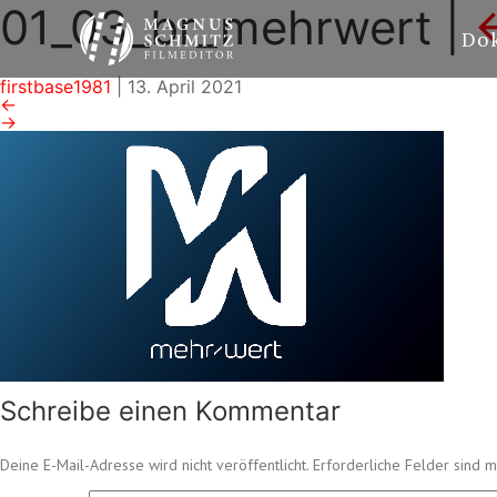
01_03_br_mehrwert
|
Do
firstbase1981
|
13. April 2021
←
→
Schreibe einen Kommentar
Deine E-Mail-Adresse wird nicht veröffentlicht.
Erforderliche Felder sind m