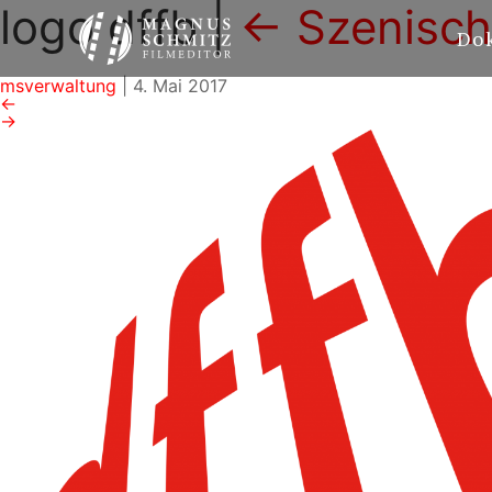
logo dffb
|
←
Szenisch
Do
msverwaltung
|
4. Mai 2017
←
→