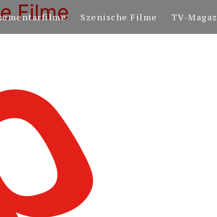
e Filme
kumentarfilme
Szenische Filme
TV-Magaz