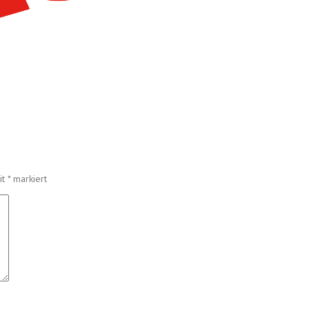
it
*
markiert