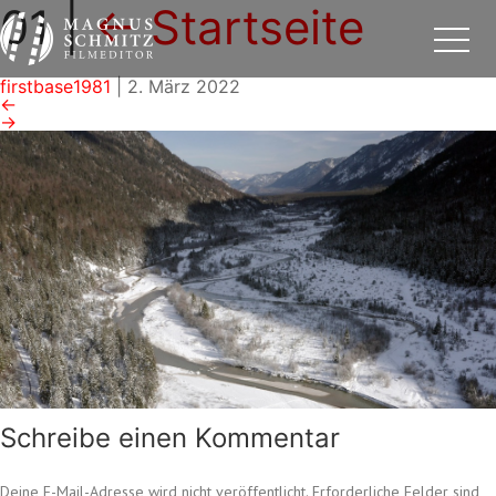
01
|
←
Startseite
firstbase1981
|
2. März 2022
←
→
Schreibe einen Kommentar
Deine E-Mail-Adresse wird nicht veröffentlicht.
Erforderliche Felder sind