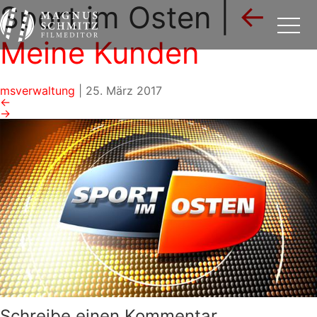
Sport im Osten
|
←
Meine Kunden
msverwaltung
|
25. März 2017
←
→
Schreibe einen Kommentar