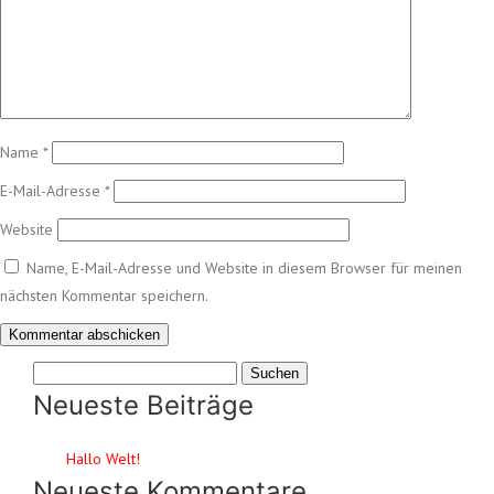
Name
*
E-Mail-Adresse
*
Website
Name, E-Mail-Adresse und Website in diesem Browser für meinen
nächsten Kommentar speichern.
Suchen
nach:
Neueste Beiträge
Hallo Welt!
Neueste Kommentare